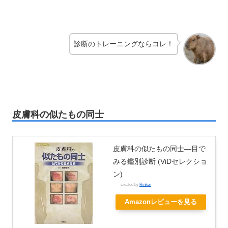
診断のトレーニングならコレ！
皮膚科の似たもの同士
皮膚科の似たもの同士―目で
みる鑑別診断 (ViDセレクショ
ン)
created by
Rinker
Amazonレビューを見る