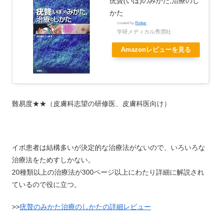
疣贅(いぼ)のみかた,治療のし
かた
created by
Rinker
学研メディカル秀潤社
Amazonレビューを見る
難易度★★（皮膚科志望の研修医、皮膚科医向け）
イボ患者は結構多いが決定的な治療法がないので、いろいろな
治療法をためすしかない。
20種類以上の治療法が300ページ以上にわたり詳細に解説され
ているので役に立つ。
>>
疣贅のみかた治療のしかたの詳細レビュー