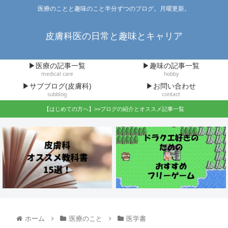
医療のことと趣味のこと半分ずつのブログ。月曜更新。
皮膚科医の日常と趣味とキャリア
▶医療の記事一覧
▶趣味の記事一覧
medical care
hobby
▶サブブログ(皮膚科)
▶お問い合わせ
subblog
contact
【はじめての方へ】>>ブログの紹介とオススメ記事一覧
ホーム
医療のこと
医学書