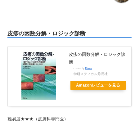
皮疹の因数分解・ロジック診断
皮疹の因数分解・ロジック診
断
created by
Rinker
学研メディカル秀潤社
Amazonレビューを見る
難易度★★★（皮膚科専門医）