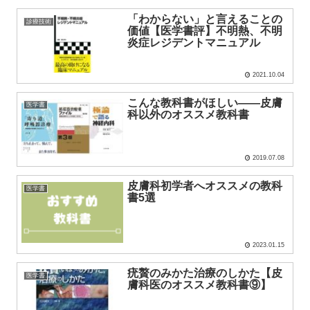
「わからない」と言えることの
診療技術
価値【医学書評】不明熱、不明
炎症レジデントマニュアル
2021.10.04
こんな教科書がほしい――皮膚
医学書
科以外のオススメ教科書
2019.07.08
皮膚科初学者へオススメの教科
医学書
書5選
2023.01.15
疣贅のみかた治療のしかた【皮
医学書
膚科医のオススメ教科書⑨】