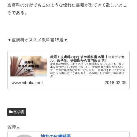
皮膚科の分野でもこのような優れた書籍が出てきて欲しいとこ
ろである。
▼皮膚科オススメ教科書15選▼
厳選！皮膚科のおすすめ教科書15選【コメディカ
ル、医学生、研修医から専門医まで】
皮膚科の勉強をしようと思って教科書を探してみても、良い
本を見つけるのは意外に難しい。 症例写真が重視されるの
で、文章は無機質な羅列になりがち。 写真はきれいだけど内
容はショボいという本も多く、読み物として面白い教科書は
少...
www.hihukai.net
2018.02.09
医学書
管理人
地方の皮膚科医