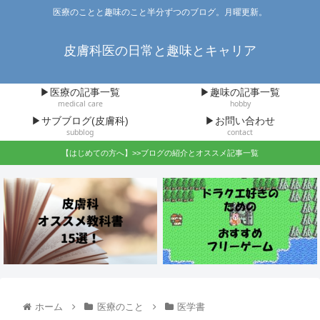
医療のことと趣味のこと半分ずつのブログ。月曜更新。
皮膚科医の日常と趣味とキャリア
▶医療の記事一覧
▶趣味の記事一覧
medical care
hobby
▶サブブログ(皮膚科)
▶お問い合わせ
subblog
contact
【はじめての方へ】>>ブログの紹介とオススメ記事一覧
ホーム
医療のこと
医学書