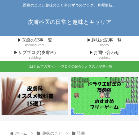
医療のことと趣味のこと半分ずつのブログ。月曜更新。
皮膚科医の日常と趣味とキャリア
▶医療の記事一覧
▶趣味の記事一覧
medical care
hobby
▶サブブログ(皮膚科)
▶お問い合わせ
subblog
contact
【はじめての方へ】>>ブログの紹介とオススメ記事一覧
ホーム
趣味のこと
読書