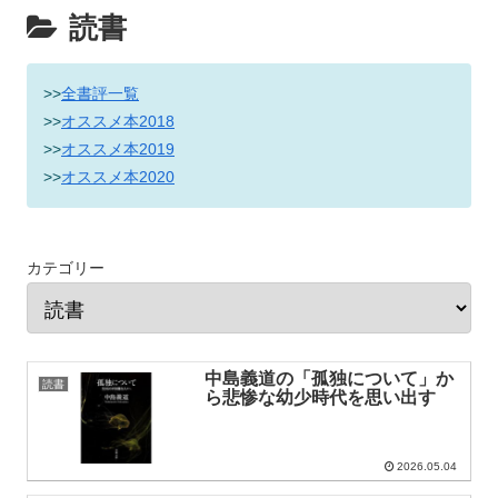
読書
>>
全書評一覧
>>
オススメ本2018
>>
オススメ本2019
>>
オススメ本2020
カテゴリー
中島義道の「孤独について」か
読書
ら悲惨な幼少時代を思い出す
2026.05.04