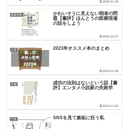
2025.01.06
かわいそうに見えない弱者の問
医療情勢
題【書評】ほんとうの医療現場
の話をしよう
2024.10.07
2023年オススメ本のまとめ
読書
2024.01.08
成功の法則はないという話【書
読書
評】エンタメ小説家の失敗学
2023.11.20
SNSを見て嫉妬に狂う私
読書