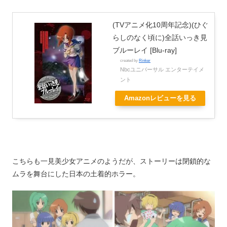
(TVアニメ化10周年記念)(ひぐ
らしのなく頃に)全話いっき見
ブルーレイ [Blu-ray]
created by
Rinker
Nbcユニバーサル エンターテイメ
ント
Amazonレビューを見る
こちらも一見美少女アニメのようだが、ストーリーは閉鎖的な
ムラを舞台にした日本の土着的ホラー。