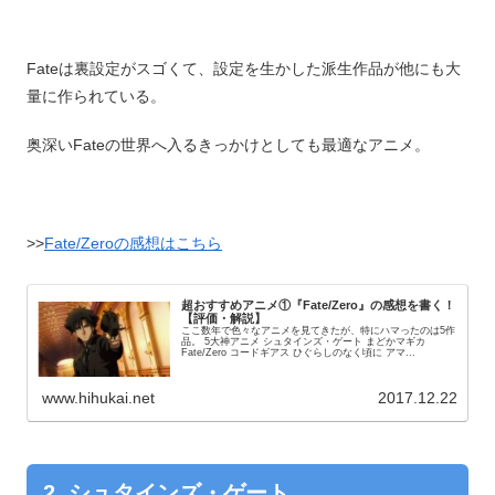
Fateは裏設定がスゴくて、設定を生かした派生作品が他にも大
量に作られている。
奥深いFateの世界へ入るきっかけとしても最適なアニメ。
>>
Fate/Zeroの感想はこちら
超おすすめアニメ①『Fate/Zero』の感想を書く！
【評価・解説】
ここ数年で色々なアニメを見てきたが、特にハマったのは5作
品。 5大神アニメ シュタインズ・ゲート まどかマギカ
Fate/Zero コードギアス ひぐらしのなく頃に アマ...
www.hihukai.net
2017.12.22
2. シュタインズ・ゲート