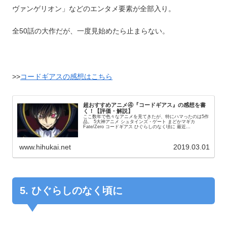
ヴァンゲリオン」などのエンタメ要素が全部入り。
全50話の大作だが、一度見始めたら止まらない。
>>
コードギアスの感想はこちら
超おすすめアニメ④『コードギアス』の感想を書
く！【評価・解説】
ここ数年で色々なアニメを見てきたが、特にハマったのは5作
品。 5大神アニメ シュタインズ・ゲート まどかマギカ
Fate/Zero コードギアス ひぐらしのなく頃に 最近...
www.hihukai.net
2019.03.01
5. ひぐらしのなく頃に