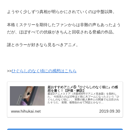
ようやく少しずつ真相が明らかにされていくのは中盤以降。
本格ミステリーを期待したファンからは非難の声もあったよう
だが、ほぼすべての伏線がきちんと回収される脅威の作品。
謎とホラーが好きなら見るべきアニメ。
>>
ひぐらしのなく頃にの感想はこちら
超おすすめアニメ⑤『ひぐらしのなく頃に』の感
想を書く！【評価・解説】
最近Dアニメストア（月額400円でアニメ見放題）を契約し
た。 今回見たのは10年ほど前に大ブームになったという「ひ
ぐらしのなく頃に」。 実際の殺人事件との関連でも注目され
たそうだ。 前期、後期合わせて50話とかなり...
www.hihukai.net
2019.09.30