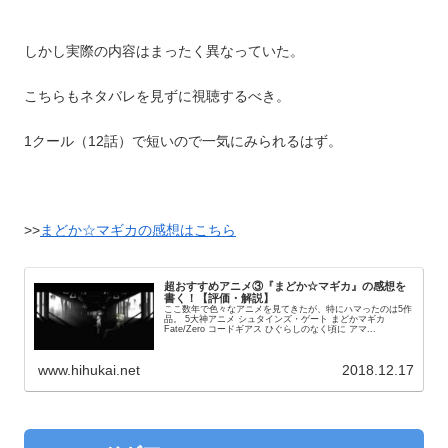
しかし実際の内容はまったく異なっていた。
こちらもネタバレを見ずに視聴するべき。
1クール（12話）で短いので一気にみられるはず。
>>
まどか☆マギカの感想はこちら
超おすすめアニメ③『まどか☆マギカ』の感想を
書く！【評価・解説】
ここ数年で色々なアニメを見てきたが、特にハマったのは5作
品。 5大神アニメ シュタインズ・ゲート まどかマギカ
Fate/Zero コードギアス ひぐらしのなく頃に アマ...
www.hihukai.net
2018.12.17