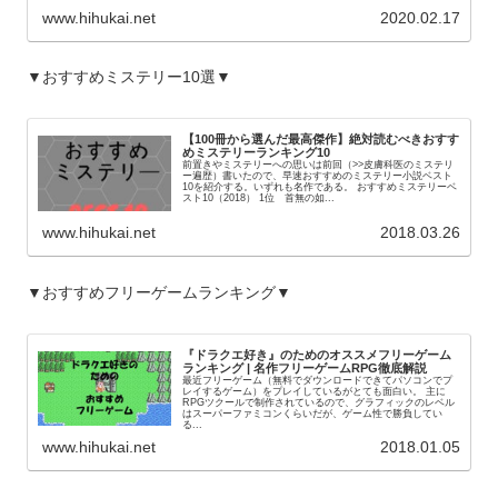
www.hihukai.net
2020.02.17
▼おすすめミステリー10選▼
【100冊から選んだ最高傑作】絶対読むべきおすす
めミステリーランキング10
前置きやミステリーへの思いは前回（>>皮膚科医のミステリ
ー遍歴）書いたので、早速おすすめのミステリー小説ベスト
10を紹介する。いずれも名作である。 おすすめミステリーベ
スト10（2018） 1位 首無の如...
www.hihukai.net
2018.03.26
▼おすすめフリーゲームランキング▼
『ドラクエ好き』のためのオススメフリーゲーム
ランキング | 名作フリーゲームRPG徹底解説
最近フリーゲーム（無料でダウンロードできてパソコンでプ
レイするゲーム）をプレイしているがとても面白い。 主に
RPGツクールで制作されているので、グラフィックのレベル
はスーパーファミコンくらいだが、ゲーム性で勝負してい
る...
www.hihukai.net
2018.01.05