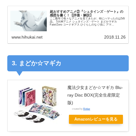
超おすすめアニメ②『シュタインズ・ゲート』の
感想を書く！【評価・解説】
ここ数年で色々なアニメを見てきたが、特にハマったのは5作
品。 5大神アニメ シュタインズ・ゲート まどかマギカ
Fate/Zero コードギアス ひぐらしのなく頃に アマ...
www.hihukai.net
2018.11.26
3. まどか☆マギカ
魔法少女まどか☆マギカ Blu-
ray Disc BOX(完全生産限定
版)
created by
Rinker
Amazonレビューを見る