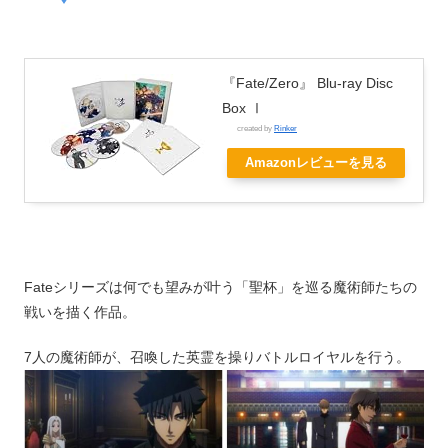
『Fate/Zero』 Blu-ray Disc
Box Ⅰ
created by
Rinker
Amazonレビューを見る
Fateシリーズは何でも望みが叶う「聖杯」を巡る魔術師たちの
戦いを描く作品。
7人の魔術師が、召喚した英霊を操りバトルロイヤルを行う。