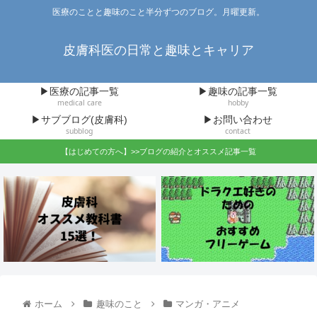
医療のことと趣味のこと半分ずつのブログ。月曜更新。
皮膚科医の日常と趣味とキャリア
▶医療の記事一覧
▶趣味の記事一覧
medical care
hobby
▶サブブログ(皮膚科)
▶お問い合わせ
subblog
contact
【はじめての方へ】>>ブログの紹介とオススメ記事一覧
ホーム
趣味のこと
マンガ・アニメ