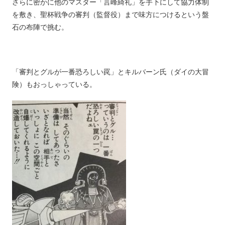
さらに密かに他のマスター「言峰綺礼」を手下にして協力体制
を敷き、聖杯戦争の審判（監督役）まで味方につけるという盤
石の布陣で挑む。
「審判とグルが一番恐ろしい罠」とキルバーン氏（ダイの大冒
険）もおっしゃっている。