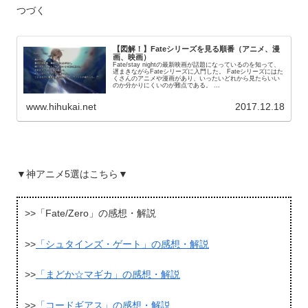
つづく
【図解！】Fateシリーズを見る順番（アニメ、漫
画、映画）
Fate/stay nightの最新映画が話題になっているのを知って、
遅まきながらFateシリーズに入門した。 Fateシリーズにはた
くさんのアニメや漫画があり、いったいどれから見たらいい
のか分かりにくいのが難点である。 ...
www.hihukai.net
2017.12.18
▼神アニメ5選はこちら▼
>>「Fate/Zero」の感想・解説
>>
「シュタインズ・ゲート」の感想・解説
>>
「まどか☆マギカ」の感想・解説
>>
「コードギアス」の感想・解説