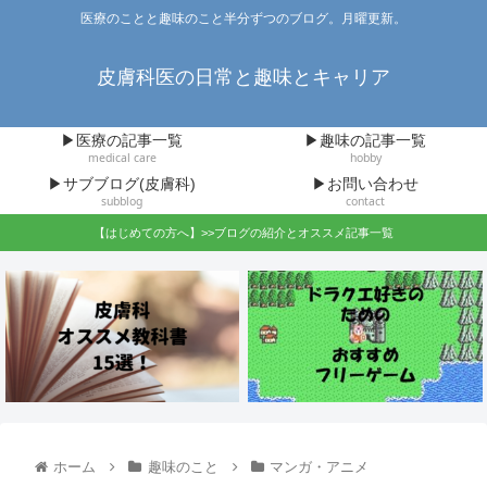
医療のことと趣味のこと半分ずつのブログ。月曜更新。
皮膚科医の日常と趣味とキャリア
▶医療の記事一覧
▶趣味の記事一覧
medical care
hobby
▶サブブログ(皮膚科)
▶お問い合わせ
subblog
contact
【はじめての方へ】>>ブログの紹介とオススメ記事一覧
ホーム
趣味のこと
マンガ・アニメ