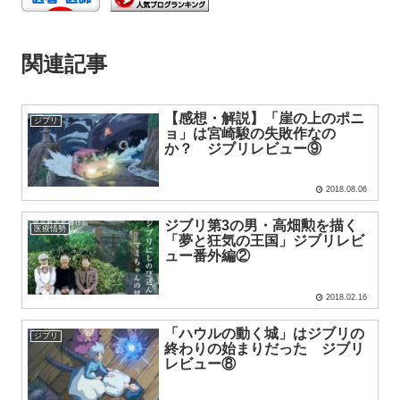
関連記事
【感想・解説】「崖の上のポニ
ジブリ
ョ」は宮崎駿の失敗作なの
か？ ジブリレビュー⑨
2018.08.06
ジブリ第3の男・高畑勲を描く
医療情勢
「夢と狂気の王国」ジブリレビ
ュー番外編②
2018.02.16
「ハウルの動く城」はジブリの
ジブリ
終わりの始まりだった ジブリ
レビュー⑧