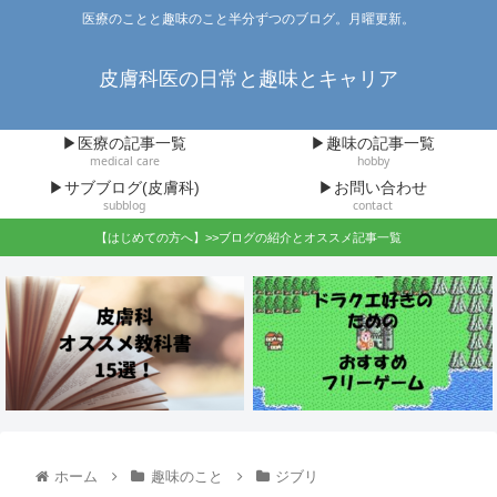
医療のことと趣味のこと半分ずつのブログ。月曜更新。
皮膚科医の日常と趣味とキャリア
▶医療の記事一覧
▶趣味の記事一覧
medical care
hobby
▶サブブログ(皮膚科)
▶お問い合わせ
subblog
contact
【はじめての方へ】>>ブログの紹介とオススメ記事一覧
ホーム
趣味のこと
ジブリ