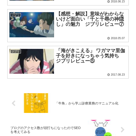
2018.06.15
【感想・解説】意味がわからな
ジブリ
いけど面白い「千と千尋の神隠
し」の魅力 ジブリレビュー⑦
2018.05.07
「海がきこえる」 ワガママ里伽
ジブリ
子を好きになっちゃう気持ち
ジブリレビュー⑤
2017.08.23
「牛角」から学ぶ診療業務のマニュアル化
ブログのアクセス数が頭打ちになったのでSEO
を考えてみる