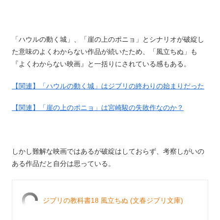
「ハウルの動く城」、「崖の上のポニョ」とシナリオが破綻し
た意味のよくわからない作品が続いたため、「風立ちぬ」も
『よくわからない映画』と一括りにされている感もある。
【関連】「ハウルの動く城」はジブリの終わりの始まりだった
【関連】「崖の上のポニョ」は宮崎駿の失敗作なのか？
しかし難解な映画ではあるが破綻はしておらず、考察しがいの
ある作品だと自分は思っている。
ジブリの教科書18 風立ちぬ (文春ジブリ文庫)