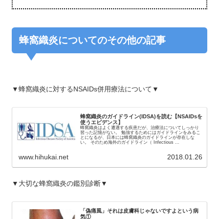
蜂窩織炎についてのその他の記事
▼蜂窩織炎に対するNSAIDs併用療法について▼
蜂窩織炎のガイドライン(IDSA)を読む【NSAIDsを
使うエビデンス】
蜂窩織炎はよく遭遇する疾患だが、治療法についてしっかり
習った記憶がない。 勉強するためにはガイドラインをみるこ
とになるが、日本には蜂窩織炎のガイドラインが存在しな
い。 そのため海外のガイドライン（ Infectious ...
www.hihukai.net
2018.01.26
▼大切な蜂窩織炎の鑑別診断▼
「偽痛風」それは皮膚科じゃないですよという病
気①