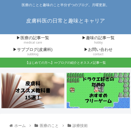
医療のことと趣味のこと半分ずつのブログ。月曜更新。
皮膚科医の日常と趣味とキャリア
▶医療の記事一覧
▶趣味の記事一覧
medical care
hobby
▶サブブログ(皮膚科)
▶お問い合わせ
subblog
contact
【はじめての方へ】>>ブログの紹介とオススメ記事一覧
ホーム
医療のこと
診療技術