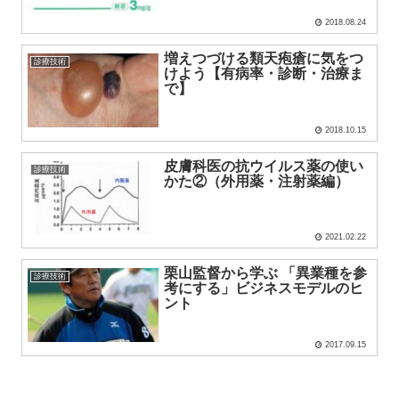
2018.08.24
増えつづける類天疱瘡に気をつ
診療技術
けよう【有病率・診断・治療ま
で】
2018.10.15
皮膚科医の抗ウイルス薬の使い
診療技術
かた②（外用薬・注射薬編）
2021.02.22
栗山監督から学ぶ 「異業種を参
診療技術
考にする」ビジネスモデルのヒ
ント
2017.09.15