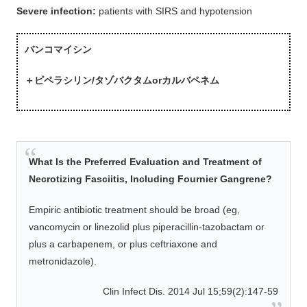
Severe infection:
patients with SIRS and hypotension
バンコマイシン
＋ピペラシリン/タゾバクタムorカルバペネム
What Is the Preferred Evaluation and Treatment of
Necrotizing Fasciitis, Including Fournier Gangrene?
Empiric antibiotic treatment should be broad (eg,
vancomycin or linezolid plus piperacillin-tazobactam or
plus a carbapenem, or plus ceftriaxone and
metronidazole).
Clin Infect Dis. 2014 Jul 15;59(2):147-59