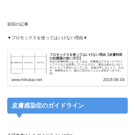
前回の記事
▼フロモックスを使ってはいけない理由▼
フロモックスを使ってはいけない理由【皮膚科医
の抗菌薬の使い方①】
自分が皮膚科医になったときは、抗菌薬はフロモックスやメ
イアクトなどを頻用していたんだけど、最近は使わないほう
がいいという流れになっている。 結論を申しましょう。もは
や、医療界はもう、経口三世代セフェムと決別すべきです。
ID...
www.hihukai.net
2018.06.04
皮膚感染症のガイドライン