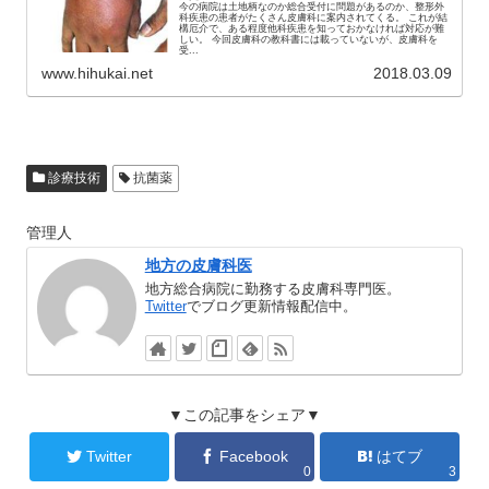
今の病院は土地柄なのか総合受付に問題があるのか、整形外
科疾患の患者がたくさん皮膚科に案内されてくる。 これが結
構厄介で、ある程度他科疾患を知っておかなければ対応が難
しい。 今回皮膚科の教科書には載っていないが、皮膚科を
受...
www.hihukai.net
2018.03.09
診療技術
抗菌薬
管理人
地方の皮膚科医
地方総合病院に勤務する皮膚科専門医。
Twitter
でブログ更新情報配信中。
▼この記事をシェア▼
Twitter
Facebook
はてブ
0
3