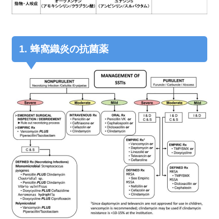
1. 蜂窩織炎の抗菌薬