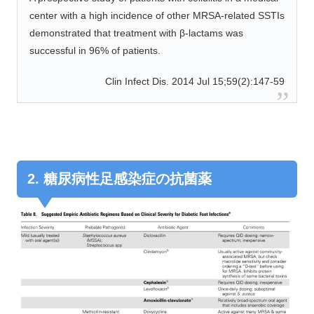
center with a high incidence of other MRSA-related SSTIs
demonstrated that treatment with β-lactams was
successful in 96% of patients.
Clin Infect Dis. 2014 Jul 15;59(2):147-59
2. 糖尿病性足感染症の抗菌薬