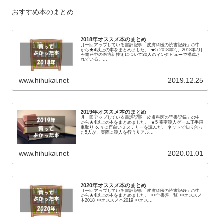
おすすめ本のまとめ
2018年オススメ本のまとめ
月一回アップしている書評記事「皮膚科医の読書記録」の中
から★4以上の本をまとめました。 ★5 2018年2月 2018年7月
今開発中の医療新技術について30人のインタビューで構成さ
れている。...
www.hihukai.net
2019.12.25
2019年オススメ本のまとめ
月一回アップしている書評記事「皮膚科医の読書記録」の中
から★4以上の本をまとめました。 ★5 密室殺人ゲーム王手飛
車取り 久々に面白いミステリーを読んだ。 ネットで知り合っ
た5人が、実際に殺人を行うリアル...
www.hihukai.net
2020.01.01
2020年オススメ本のまとめ
月一回アップしている書評記事「皮膚科医の読書記録」の中
から★4以上の本をまとめました。 >>全書評一覧 >>オススメ
本2018 >>オススメ本2019 >>オス...