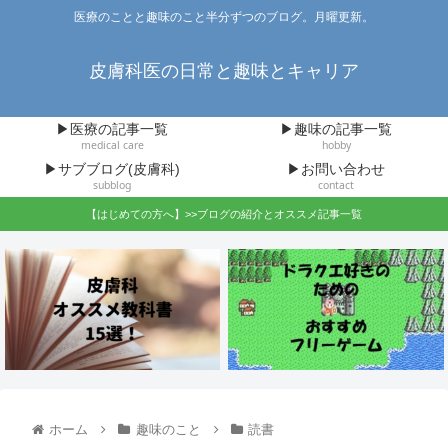
医療のことと趣味のこと半分ずつのブログ。月曜更新。
皮膚科医の日常と趣味とキャリア
▶医療の記事一覧
▶趣味の記事一覧
medical care
hobby
▶サブブログ(皮膚科)
▶お問い合わせ
subblog
contact
【はじめての方へ】>>ブログの紹介とオススメ記事一覧
ホーム
趣味のこと
読書