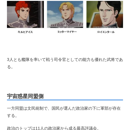
3人とも艦隊を率いて戦う司令官としての能力も優れた武将であ
る。
宇宙惑星同盟側
一方同盟は文民統制で、国民が選んだ政治家の下に軍部が存在
する。
政治のトップは11人の政治家から成る最高評議会。