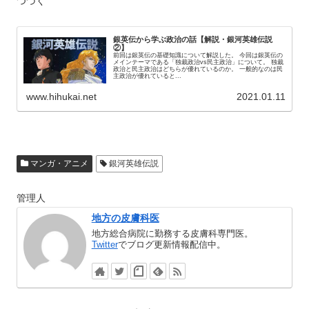
つづく
銀英伝から学ぶ政治の話【解説・銀河英雄伝説
②】
前回は銀英伝の基礎知識について解説した。 今回は銀英伝の
メインテーマである「独裁政治vs民主政治」について。 独裁
政治と民主政治はどちらが優れているのか。 一般的なのは民
主政治が優れていると...
www.hihukai.net
2021.01.11
マンガ・アニメ
銀河英雄伝説
管理人
地方の皮膚科医
地方総合病院に勤務する皮膚科専門医。
Twitter
でブログ更新情報配信中。