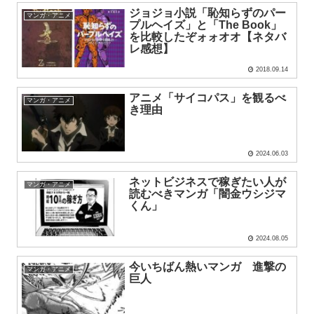
ジョジョ小説「恥知らずのパー
マンガ・アニメ
プルヘイズ」と「The Book」
を比較したぞォォオオ【ネタバ
レ感想】
2018.09.14
アニメ「サイコパス」を観るべ
マンガ・アニメ
き理由
2024.06.03
ネットビジネスで稼ぎたい人が
マンガ・アニメ
読むべきマンガ「闇金ウシジマ
くん」
2024.08.05
今いちばん熱いマンガ 進撃の
マンガ・アニメ
巨人