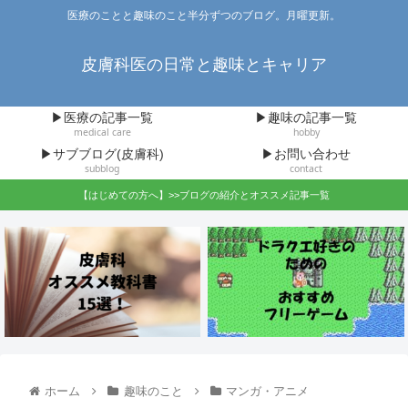
医療のことと趣味のこと半分ずつのブログ。月曜更新。
皮膚科医の日常と趣味とキャリア
▶医療の記事一覧
▶趣味の記事一覧
medical care
hobby
▶サブブログ(皮膚科)
▶お問い合わせ
subblog
contact
【はじめての方へ】>>ブログの紹介とオススメ記事一覧
ホーム
趣味のこと
マンガ・アニメ