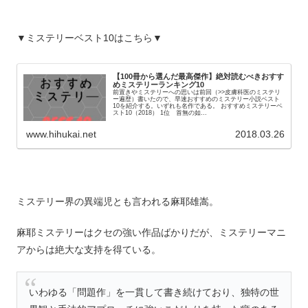
▼ミステリーベスト10はこちら▼
【100冊から選んだ最高傑作】絶対読むべきおすす
めミステリーランキング10
前置きやミステリーへの思いは前回（>>皮膚科医のミステリ
ー遍歴）書いたので、早速おすすめのミステリー小説ベスト
10を紹介する。いずれも名作である。 おすすめミステリーベ
スト10（2018） 1位 首無の如...
www.hihukai.net
2018.03.26
ミステリー界の異端児とも言われる麻耶雄嵩。
麻耶ミステリーはクセの強い作品ばかりだが、ミステリーマニ
アからは絶大な支持を得ている。
いわゆる「問題作」を一貫して書き続けており、独特の世