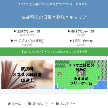
医療のことと趣味のこと半分ずつのブログ。月曜更新。
皮膚科医の日常と趣味とキャリア
▶医療の記事一覧
▶趣味の記事一覧
medical care
hobby
▶サブブログ(皮膚科)
▶お問い合わせ
subblog
contact
【はじめての方へ】>>ブログの紹介とオススメ記事一覧
ホーム
趣味のこと
ミステリー