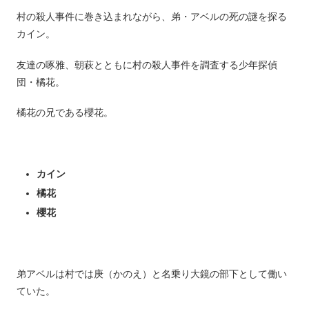
村の殺人事件に巻き込まれながら、弟・アベルの死の謎を探る
カイン。
友達の啄雅、朝萩とともに村の殺人事件を調査する少年探偵
団・橘花。
橘花の兄である櫻花。
カイン
橘花
櫻花
弟アベルは村では庚（かのえ）と名乗り大鏡の部下として働い
ていた。