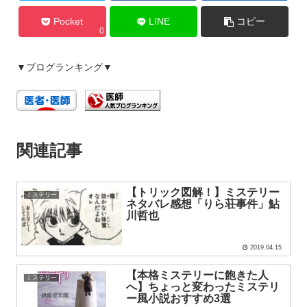
Pocket
LINE
コピー
0
▼ブログランキング▼
関連記事
【トリック図解！】ミステリー
ミステリー
ネタバレ感想「りら荘事件」鮎
川哲也
2019.04.15
【本格ミステリーに飽きた人
ミステリー
へ】ちょっと変わったミステリ
ー風小説おすすめ3選