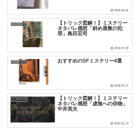
2018.06.01
【トリック図解！】ミステリー
ミステリー
ネタバレ感想「斜め屋敷の犯
罪」島田荘司
2019.07.29
おすすめのSFミステリー4選
ミステリー
2018.07.27
【トリック図解！】ミステリー
ミステリー
ネタバレ感想「虚無への供物」
中井英夫
2020.01.13