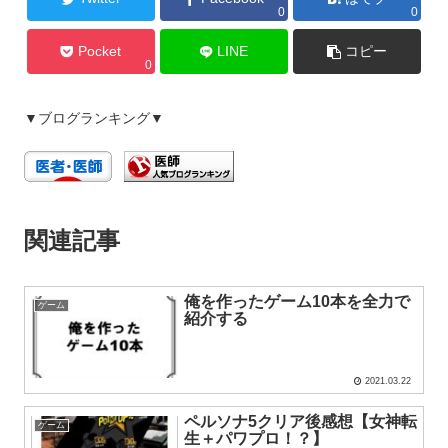
0
0
Pocket
LINE
コピー
0
▼ブログランキング▼
関連記事
俺を作ったゲーム10本を全力で
ゲーム
紹介する
2021.03.22
ペルソナ5クリア後感想【女神転
ゲーム
生＋パワプロ！？】