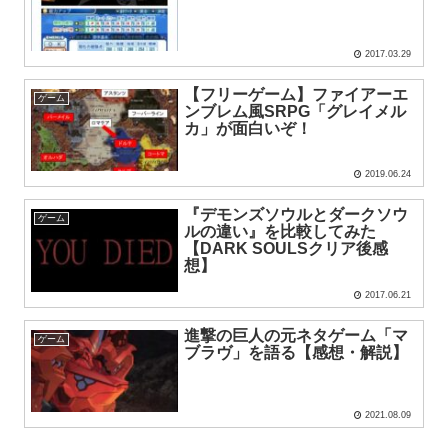
2017.03.29
【フリーゲーム】ファイアーエ
ゲーム
ンブレム風SRPG「グレイメル
カ」が面白いぞ！
2019.06.24
『デモンズソウルとダークソウ
ゲーム
ルの違い』を比較してみた
【DARK SOULSクリア後感
想】
2017.06.21
進撃の巨人の元ネタゲーム「マ
ゲーム
ブラヴ」を語る【感想・解説】
2021.08.09