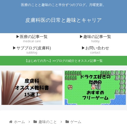
医療のことと趣味のこと半分ずつのブログ。月曜更新。
皮膚科医の日常と趣味とキャリア
▶医療の記事一覧
▶趣味の記事一覧
medical care
hobby
▶サブブログ(皮膚科)
▶お問い合わせ
subblog
contact
【はじめての方へ】>>ブログの紹介とオススメ記事一覧
ホーム
趣味のこと
ゲーム