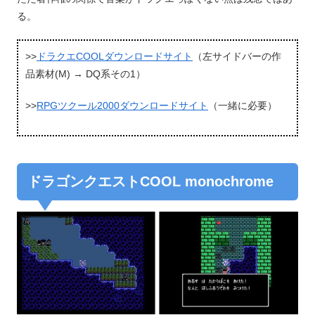
る。
>>
ドラクエCOOLダウンロードサイト
（左サイドバーの作
品素材(M) → DQ系その1）
>>
RPGツクール2000ダウンロードサイト
（一緒に必要）
ドラゴンクエストCOOL monochrome