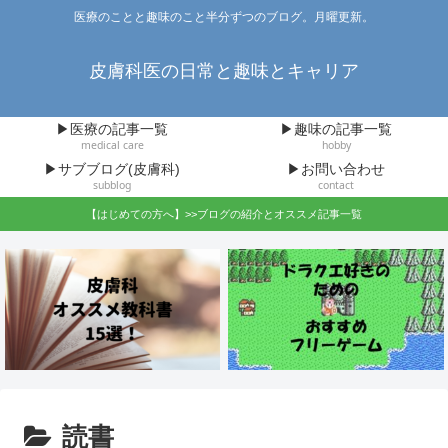
医療のことと趣味のこと半分ずつのブログ。月曜更新。
皮膚科医の日常と趣味とキャリア
▶医療の記事一覧
▶趣味の記事一覧
medical care
hobby
▶サブブログ(皮膚科)
▶お問い合わせ
subblog
contact
【はじめての方へ】>>ブログの紹介とオススメ記事一覧
読書