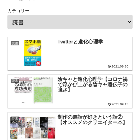
カテゴリー
Twitterと進化心理学
読書
2021.09.20
陰キャと進化心理学【コロナ禍
読書
で浮かび上がる陰キャ遺伝子の
強さ】
2021.09.13
制作の裏話が好きという話②
読書
【オススメのクリエイター本】