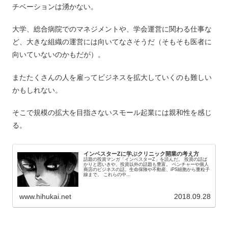
チベーションは湧かない。
大学、総合病院でのマネジメントや、学会運営に関わる仕事な
ど、大きな組織の運営には向いてなさそうだ（そもそも医者に
向いていないのかもだが）。
またたくさんの人を雇ってビジネスを拡大していくのも難しい
かもしれない。
そこで規模の拡大を目指さないスモール起業には親和性を感じ
る。
インベスターZに学ぶクリニック開業の考え方
話題の投資マンガ「インベスターZ」を読んだ。 投資の話ば
かりと思いきや、投資以外の話題も豊富。 ベンチャーや個人
商店のビジネスの話。生命保険や不動産、iPS細胞から重粒子
線まで。 これらの中...
www.hihukai.net
2018.09.28