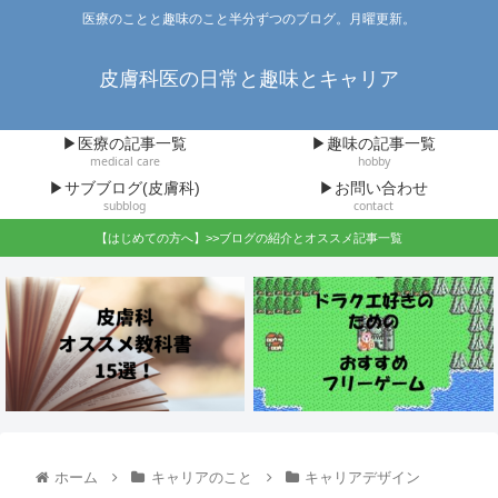
医療のことと趣味のこと半分ずつのブログ。月曜更新。
皮膚科医の日常と趣味とキャリア
▶医療の記事一覧
▶趣味の記事一覧
medical care
hobby
▶サブブログ(皮膚科)
▶お問い合わせ
subblog
contact
【はじめての方へ】>>ブログの紹介とオススメ記事一覧
ホーム
キャリアのこと
キャリアデザイン