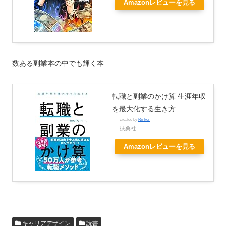
Amazonレビューを見る
数ある副業本の中でも輝く本
転職と副業のかけ算 生涯年収
を最大化する生き方
created by
Rinker
扶桑社
Amazonレビューを見る
キャリアデザイン
読書