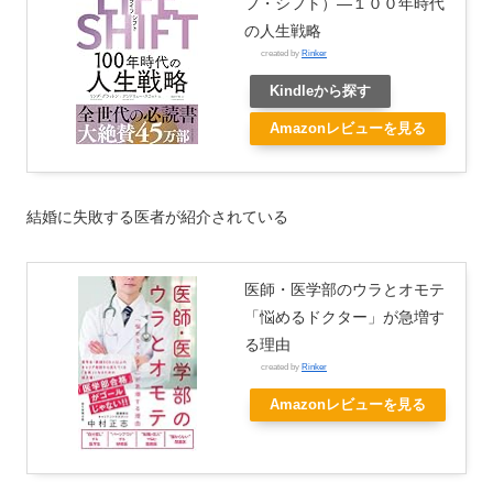
フ・シフト）―１００年時代
の人生戦略
created by
Rinker
Kindleから探す
Amazonレビューを見る
結婚に失敗する医者が紹介されている
医師・医学部のウラとオモテ
「悩めるドクター」が急増す
る理由
created by
Rinker
Amazonレビューを見る