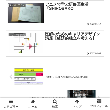
アニメで学ぶ研修医生活
マンガ・アニメ
「SHIROBAKO」
2022.01.17
医師のためのキャリアデザイン
クリニック開業
講座【経済的独立を考える】
2017.04.03
皮膚科で必要な細菌学の超基礎知識
皮膚科医の読書記録2020年7月