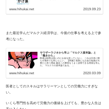
www.hihukai.net
2019.09.23
また最近学んだマルクス経済学は、今後の仕事を考える上で参
考になった。
サウザーラジオから学ぶ「マルクス資本論」と
「働きかた」
医者は給料は高いのにお金を持っていない。 これは日本に限
らず海外でも同じらしい。 【関連】医師にもお金の知識が大
事だと思う理由 最近この事実をうまく説明できる理屈を学ん
だ。 マルクスの資本論である。 ...
www.hihukai.net
2020.03.09
医者としてのスキルはサラリーマンとしての労働力にすぎな
い。
いくら専門性を高めて労働力の価値を上げても、豊かな人生は