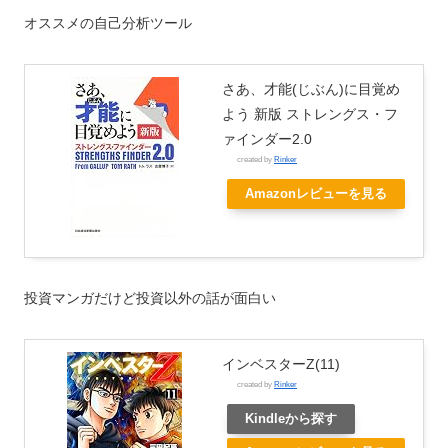
オススメの自己分析ツール
さあ、才能(じぶん)に目覚め
よう 新版 ストレングス・フ
ァインダー2.0
created by
Rinker
Amazonレビューを見る
投資マンガだけど投資以外の話が面白い
インベスターZ(11)
created by
Rinker
Kindleから探す