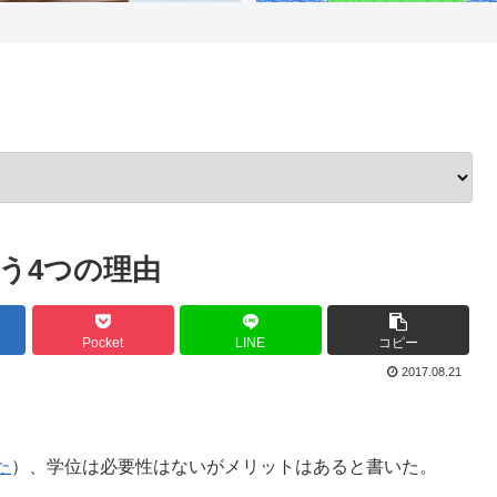
う4つの理由
Pocket
LINE
コピー
2017.08.21
た
）、学位は必要性はないがメリットはあると書いた。