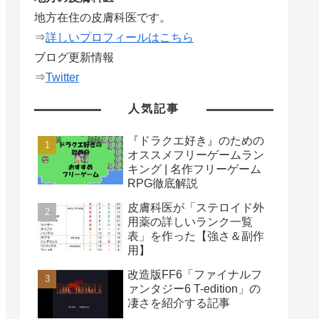
地方在住の皮膚科医です。
⇒
詳しいプロフィールはこちら
ブログ更新情報
⇒
Twitter
人気記事
『ドラクエ好き』のための
オススメフリーゲームラン
キング | 名作フリーゲーム
RPG徹底解説
皮膚科医が「ステロイド外
用薬の詳しいランク一覧
表」を作った【強さ＆副作
用】
改造版FF6「ファイナルフ
ァンタジー6 T-edition」の
凄さを紹介する記事