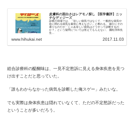
皮膚科の面白さはレアモノ探し 【医学書評】ニッ
チなディジーズ
診療の現場では、「珍しい病気ではなくて、一般的な病気や
命に関わる病気を最初に考えなさい」と教わる。 確かにその
通りなのだが「じゃあ珍しい病気はどうやって診断するの
か？」という疑問については答えてもらえない、 國松淳和先
生...
www.hihukai.net
2017.11.03
総合診療科の醍醐味は、一見不定愁訴に見える身体疾患を見つ
け出すことだと思っていた。
「誰もわからなかった病気を診断した俺スゲー」みたいな。
でも実際は身体疾患は隠れていなくて、ただの不定愁訴だった
ということが多いだろう。