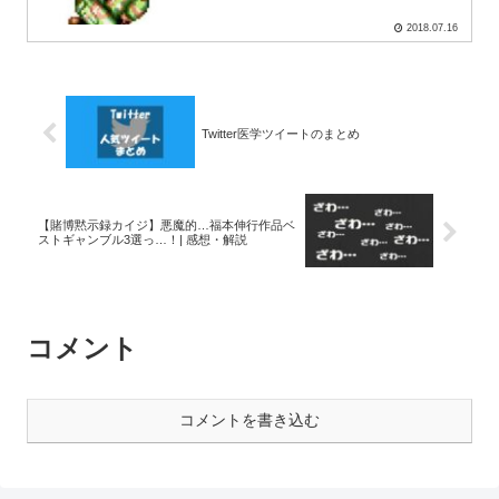
2018.07.16
Twitter医学ツイートのまとめ
【賭博黙示録カイジ】悪魔的…福本伸行作品ベ
ストギャンブル3選っ…！| 感想・解説
コメント
コメントを書き込む