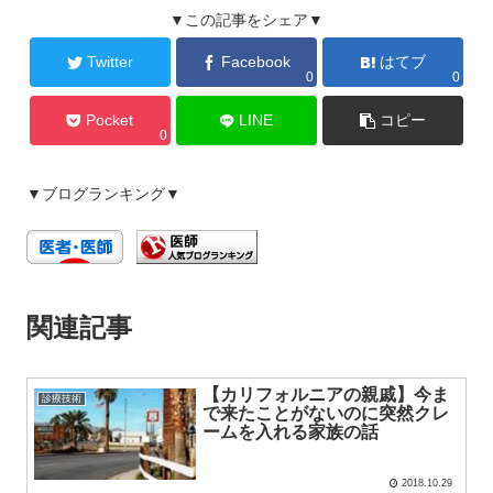
▼この記事をシェア▼
Twitter
Facebook
はてブ
0
0
Pocket
LINE
コピー
0
▼ブログランキング▼
関連記事
【カリフォルニアの親戚】今ま
診療技術
で来たことがないのに突然クレ
ームを入れる家族の話
2018.10.29