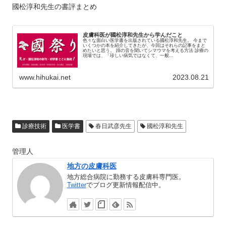
國松淳和先生の書評まとめ
皮膚科医が國松淳和先生から学んだこと
色々な面白い医学書を出版されている國松淳和先生。 今まで
いくつかの本を紹介してきたが、今回はそれらの記事をまと
めたいと思う。 蹄の音を聞いてシマウマを考える方法 診療の
現場では、「珍しい病気ではなくて、一般...
www.hihukai.net
2023.08.21
診療技術
医学書
春日武彦先生
國松淳和先生
管理人
地方の皮膚科医
地方総合病院に勤務する皮膚科専門医。
Twitter
でブログ更新情報配信中。