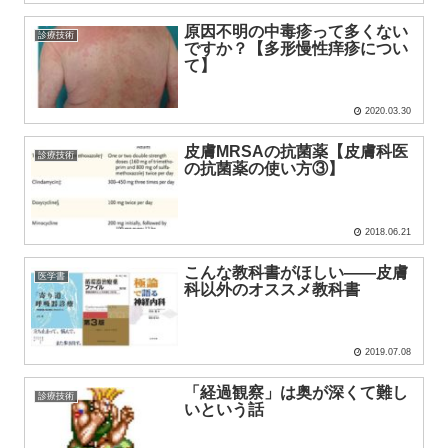
原因不明の中毒疹って多くない
診療技術
ですか？【多形慢性痒疹につい
て】
2020.03.30
皮膚MRSAの抗菌薬【皮膚科医
診療技術
の抗菌薬の使い方③】
2018.06.21
こんな教科書がほしい――皮膚
医学書
科以外のオススメ教科書
2019.07.08
「経過観察」は奥が深くて難し
診療技術
いという話