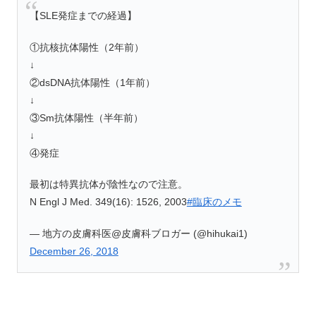
【SLE発症までの経過】
①抗核抗体陽性（2年前）
↓
②dsDNA抗体陽性（1年前）
↓
③Sm抗体陽性（半年前）
↓
④発症
最初は特異抗体が陰性なので注意。
N Engl J Med. 349(16): 1526, 2003
#臨床のメモ
— 地方の皮膚科医@皮膚科ブロガー (@hihukai1)
December 26, 2018