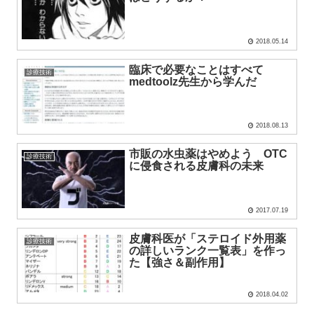
2018.05.14
臨床で必要なことはすべて
診療技術
medtoolz先生から学んだ
2018.08.13
市販の水虫薬はやめよう OTC
診療技術
に侵食される皮膚科の未来
2017.07.19
皮膚科医が「ステロイド外用薬
診療技術
の詳しいランク一覧表」を作っ
た【強さ＆副作用】
2018.04.02