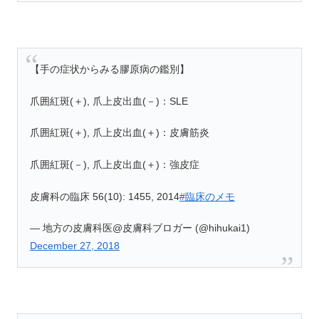
【手の症状からみる膠原病の鑑別】
爪囲紅斑(＋), 爪上皮出血(－)：SLE
爪囲紅斑(＋), 爪上皮出血(＋)：皮膚筋炎
爪囲紅斑(－), 爪上皮出血(＋)：強皮症
皮膚科の臨床 56(10): 1455, 2014
#臨床のメモ
— 地方の皮膚科医@皮膚科ブロガー (@hihukai1)
December 27, 2018