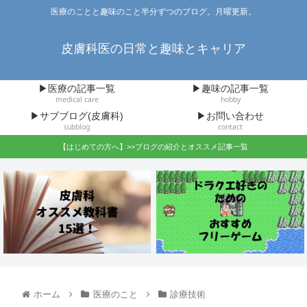
医療のことと趣味のこと半分ずつのブログ。月曜更新。
皮膚科医の日常と趣味とキャリア
▶医療の記事一覧
▶趣味の記事一覧
medical care
hobby
▶サブブログ(皮膚科)
▶お問い合わせ
subblog
contact
【はじめての方へ】>>ブログの紹介とオススメ記事一覧
ホーム
医療のこと
診療技術