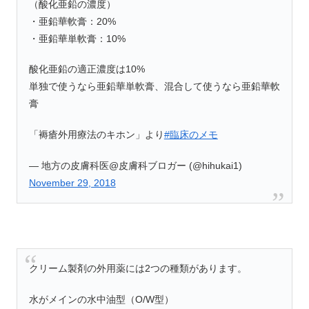
（酸化亜鉛の濃度）
・亜鉛華軟膏：20%
・亜鉛華単軟膏：10%
酸化亜鉛の適正濃度は10%
単独で使うなら亜鉛華単軟膏、混合して使うなら亜鉛華軟
膏
「褥瘡外用療法のキホン」より
#臨床のメモ
— 地方の皮膚科医@皮膚科ブロガー (@hihukai1)
November 29, 2018
クリーム製剤の外用薬には2つの種類があります。
水がメインの水中油型（O/W型）