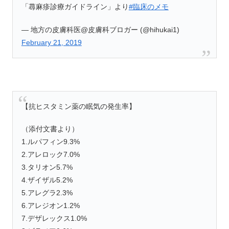
「蕁麻疹診療ガイドライン」より
#臨床のメモ
— 地方の皮膚科医@皮膚科ブロガー (@hihukai1)
February 21, 2019
【抗ヒスタミン薬の眠気の発生率】
（添付文書より）
1.ルパフィン9.3%
2.アレロック7.0%
3.タリオン5.7%
4.ザイザル5.2%
5.アレグラ2.3%
6.アレジオン1.2%
7.デザレックス1.0%