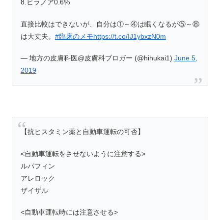
8.ビラノア0.6%
直接比較はできないが、自分は①～④は眠くなるが⑤～⑧
は大丈夫。
#臨床のメモ
https://t.co/IJ1ybxzN0m
— 地方の皮膚科医@皮膚科ブロガー (@hihukai1)
June 5,
2019
【抗ヒスタミン薬と自動車運転の可否】
<自動車運転をさせないように注意する>
ルパフィン
アレロック
ザイザル
<自動車運転時には注意させる>