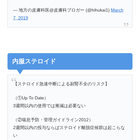
— 地方の皮膚科医@皮膚科ブロガー (@hihukai1)
March
7, 2019
内服ステロイド
【ステロイド急速中断による副腎不全のリスク】
（①Up To Date）
3週間以内の使用では漸減は必要ない
（②喘息予防・管理ガイドライン2012）
2週間以内の投与ならばステロイド離脱症候群は起こらな
い