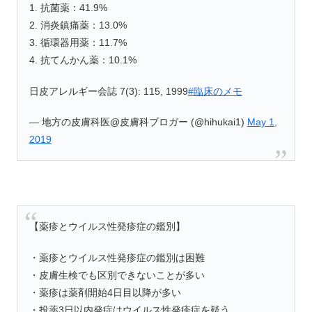
1. 抗菌薬：41.9%
2. 消炎鎮痛薬：13.0%
3. 循環器用薬：11.7%
4. 抗てんかん薬：10.1%
日皮アレルギー会誌 7(3): 115, 1999
#臨床のメモ
— 地方の皮膚科医@皮膚科ブロガー (@hihukai1)
May 1,
2019
【薬疹とウイルス性発疹症の鑑別】
・薬疹とウイルス性発疹症の鑑別は困難
・皮膚生検でも区別できないことが多い
・薬疹は薬剤開始4日目以降が多い
・投薬3日以内発症はウイルス性発疹症を疑う