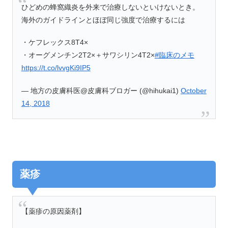
ひどめの蜂窩織炎を外来で治療しないといけないとき。
海外のガイドラインとほぼ同じ強度で治療するには
・ケフレックス8T4×
・オーグメンチン2T2×＋サワシリン4T2×
#臨床のメモ
https://t.co/lvvgKi9IP5
— 地方の皮膚科医@皮膚科ブロガー (@hihukai1)
October
14, 2018
薬疹
【薬疹の原因薬剤】