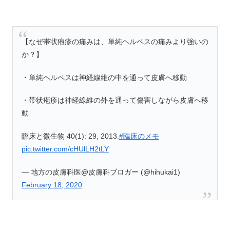
【なぜ帯状疱疹の痛みは、単純ヘルペスの痛みより強いの
か？】
・単純ヘルペスは神経線維の中を通って皮膚へ移動
・帯状疱疹は神経線維の外を通って傷害しながら皮膚へ移
動
臨床と微生物 40(1): 29, 2013.
#臨床のメモ
pic.twitter.com/cHUlLH2tLY
— 地方の皮膚科医@皮膚科ブロガー (@hihukai1)
February 18, 2020