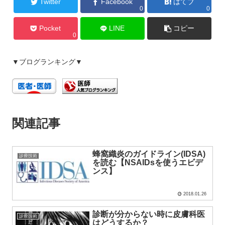
Twitter
Facebook
はてブ
0
0
Pocket
LINE
コピー
0
▼ブログランキング▼
関連記事
蜂窩織炎のガイドライン(IDSA)
診療技術
を読む【NSAIDsを使うエビデ
ンス】
2018.01.26
診断が分からない時に皮膚科医
診療技術
はどうするか？