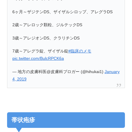
6ヶ月～ザジテンDS、ザイザルシロップ、アレグラDS
2歳～アレロック顆粒、ジルテックDS
3歳～アレジオンDS、クラリチンDS
7歳～アレグラ錠、ザイザル錠
#臨床のメモ
pic.twitter.com/BulcRPCK6a
— 地方の皮膚科医@皮膚科ブロガー (@hihukai1)
January
4, 2019
帯状疱疹