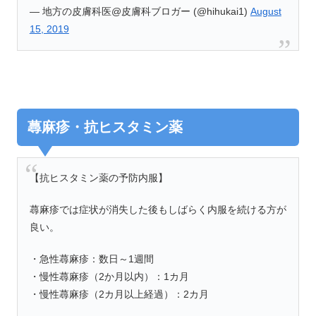
— 地方の皮膚科医@皮膚科ブロガー (@hihukai1)
August
15, 2019
蕁麻疹・抗ヒスタミン薬
【抗ヒスタミン薬の予防内服】
蕁麻疹では症状が消失した後もしばらく内服を続ける方が
良い。
・急性蕁麻疹：数日～1週間
・慢性蕁麻疹（2か月以内）：1カ月
・慢性蕁麻疹（2カ月以上経過）：2カ月