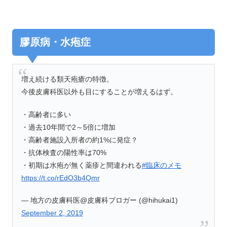
膠原病・水疱症
増え続ける類天疱瘡の特徴。
今後皮膚科医以外も目にすることが増えるはず。
・高齢者に多い
・過去10年間で2～5倍に増加
・高齢者施設入所者の約1%に発症？
・抗体検査の陽性率は70%
・初期は水疱が無く薬疹と間違われる
#臨床のメモ
https://t.co/rEdO3b4Qmr
— 地方の皮膚科医@皮膚科ブロガー (@hihukai1)
September 2, 2019