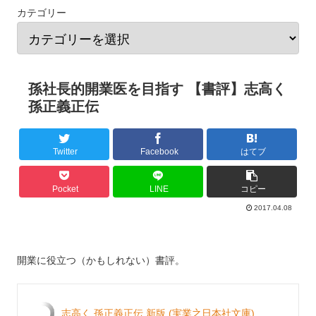
カテゴリー
孫社長的開業医を目指す 【書評】志高く
孫正義正伝
Twitter
Facebook
はてブ
Pocket
LINE
コピー
2017.04.08
開業に役立つ（かもしれない）書評。
志高く 孫正義正伝 新版 (実業之日本社文庫)