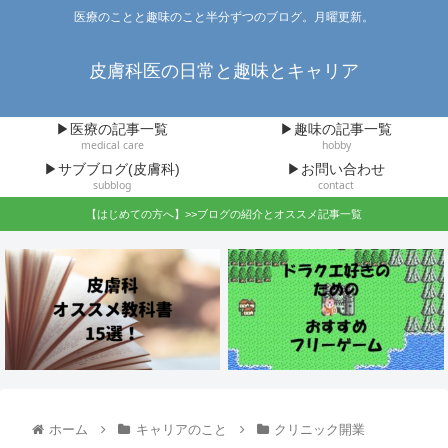
医療のことと趣味のこと半分ずつのブログ。月曜更新。
皮膚科医の日常と趣味とキャリア
▶医療の記事一覧
▶趣味の記事一覧
medical care
hobby
▶サブブログ(皮膚科)
▶お問い合わせ
subblog
contact
【はじめての方へ】>>ブログの紹介とオススメ記事一覧
ホーム
キャリアのこと
クリニック開業