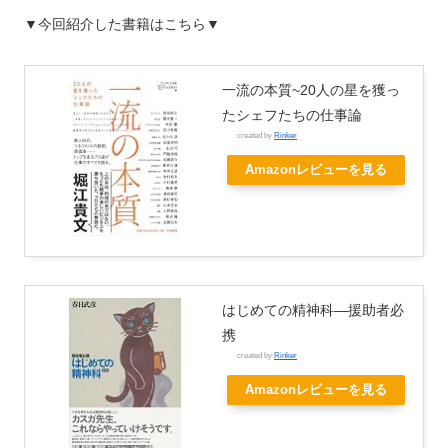
▼今回紹介した書籍はこちら▼
一流の本質~20人の星を獲っ
たシェフたちの仕事論
created by
Rinker
Amazonレビューを見る
はじめての精神科―援助者必
携
created by
Rinker
Amazonレビューを見る