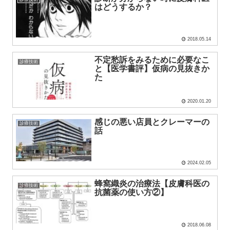
はどうするか？
2018.05.14
不定愁訴をみるために必要なこ
診療技術
と【医学書評】仮病の見抜きか
た
2020.01.20
感じの悪い店員とクレーマーの
診療技術
話
2024.02.05
蜂窩織炎の治療法【皮膚科医の
診療技術
抗菌薬の使い方②】
2018.06.08