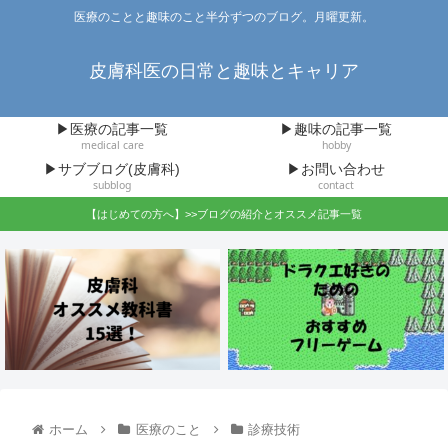
医療のことと趣味のこと半分ずつのブログ。月曜更新。
皮膚科医の日常と趣味とキャリア
▶医療の記事一覧
▶趣味の記事一覧
medical care
hobby
▶サブブログ(皮膚科)
▶お問い合わせ
subblog
contact
【はじめての方へ】>>ブログの紹介とオススメ記事一覧
ホーム
医療のこと
診療技術