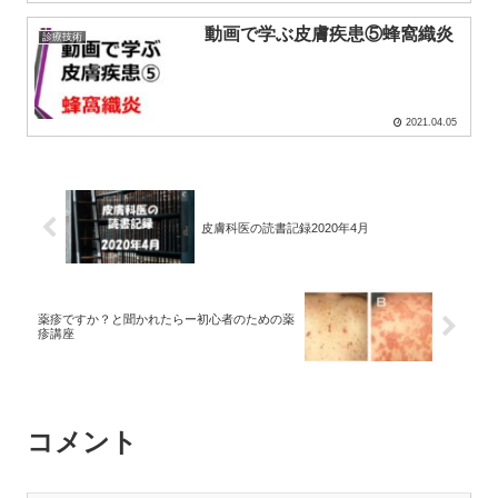
動画で学ぶ皮膚疾患⑤蜂窩織炎
診療技術
2021.04.05
皮膚科医の読書記録2020年4月
薬疹ですか？と聞かれたらー初心者のための薬
疹講座
コメント