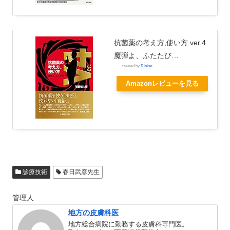
抗菌薬の考え方,使い方 ver.4
魔弾よ、ふたたび…
created by
Rinker
Amazonレビューを見る
診療技術
春日武彦先生
管理人
地方の皮膚科医
地方総合病院に勤務する皮膚科専門医。