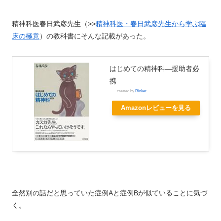
精神科医春日武彦先生（>>
精神科医・春日武彦先生から学ぶ臨
床の極意
）の教科書にそんな記載があった。
はじめての精神科―援助者必
携
created by
Rinker
Amazonレビューを見る
全然別の話だと思っていた症例Aと症例Bが似ていることに気づ
く。