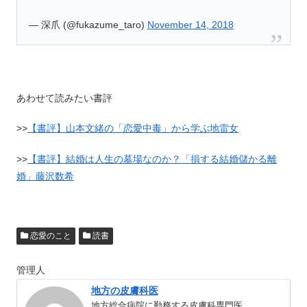
— 深爪 (@fukazume_taro)
November 14, 2018
あわせて読みたい書評
>>
【書評】山本文緒の「恋愛中毒」から学ぶ地雷女
>>
【書評】結婚は人生の墓場なのか？「損する結婚儲かる離
婚」藤沢数希
恋愛のこと
読書
管理人
地方の皮膚科医
地方総合病院に勤務する皮膚科専門医。