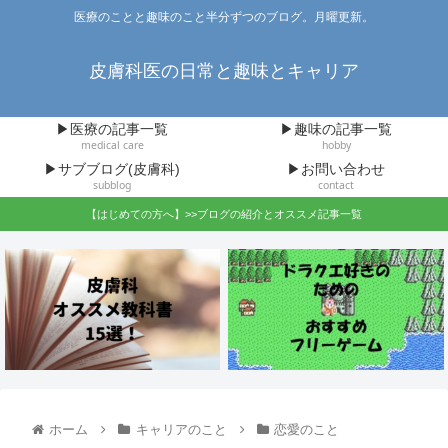
医療のことと趣味のこと半分ずつのブログ。月曜更新。
皮膚科医の日常と趣味とキャリア
▶医療の記事一覧
▶趣味の記事一覧
medical care
hobby
▶サブブログ(皮膚科)
▶お問い合わせ
subblog
contact
【はじめての方へ】>>ブログの紹介とオススメ記事一覧
ホーム
キャリアのこと
恋愛のこと