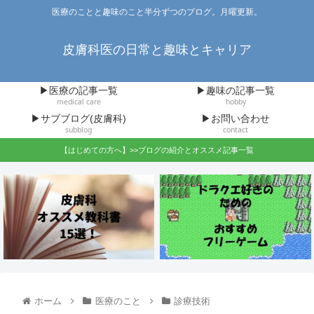
医療のことと趣味のこと半分ずつのブログ。月曜更新。
皮膚科医の日常と趣味とキャリア
▶医療の記事一覧
▶趣味の記事一覧
medical care
hobby
▶サブブログ(皮膚科)
▶お問い合わせ
subblog
contact
【はじめての方へ】>>ブログの紹介とオススメ記事一覧
ホーム
医療のこと
診療技術