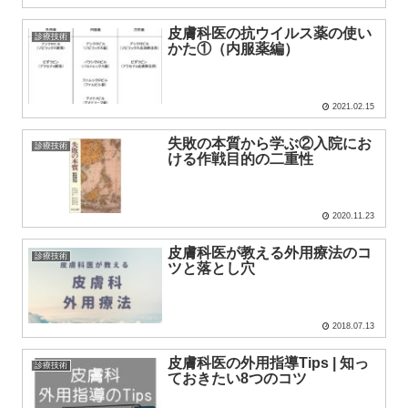
皮膚科医の抗ウイルス薬の使い
診療技術
かた①（内服薬編）
2021.02.15
失敗の本質から学ぶ②入院にお
診療技術
ける作戦目的の二重性
2020.11.23
皮膚科医が教える外用療法のコ
診療技術
ツと落とし穴
2018.07.13
皮膚科医の外用指導Tips | 知っ
診療技術
ておきたい8つのコツ