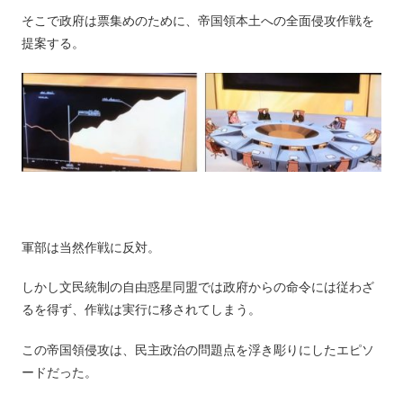
そこで政府は票集めのために、帝国領本土への全面侵攻作戦を
提案する。
軍部は当然作戦に反対。
しかし文民統制の自由惑星同盟では政府からの命令には従わざ
るを得ず、作戦は実行に移されてしまう。
この帝国領侵攻は、民主政治の問題点を浮き彫りにしたエピソ
ードだった。