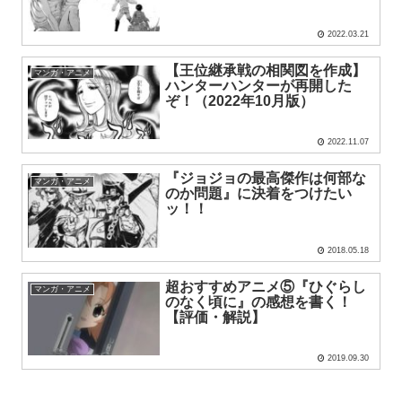
2022.03.21
【王位継承戦の相関図を作成】
マンガ・アニメ
ハンターハンターが再開した
ぞ！（2022年10月版）
2022.11.07
『ジョジョの最高傑作は何部な
マンガ・アニメ
のか問題』に決着をつけたい
ッ！！
2018.05.18
超おすすめアニメ⑤『ひぐらし
マンガ・アニメ
のなく頃に』の感想を書く！
【評価・解説】
2019.09.30