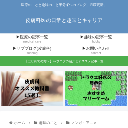
医療のことと趣味のこと半分ずつのブログ。月曜更新。
皮膚科医の日常と趣味とキャリア
▶医療の記事一覧
▶趣味の記事一覧
medical care
hobby
▶サブブログ(皮膚科)
▶お問い合わせ
subblog
contact
【はじめての方へ】>>ブログの紹介とオススメ記事一覧
ホーム
趣味のこと
マンガ・アニメ