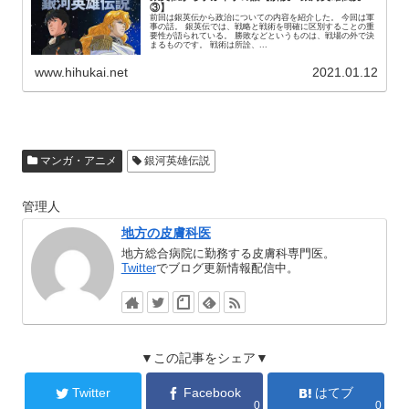
③】
前回は銀英伝から政治についての内容を紹介した。 今回は軍
事の話。 銀英伝では、戦略と戦術を明確に区別することの重
要性が語られている。 勝敗などというものは、戦場の外で決
まるものです。 戦術は所詮、...
www.hihukai.net
2021.01.12
マンガ・アニメ
銀河英雄伝説
管理人
地方の皮膚科医
地方総合病院に勤務する皮膚科専門医。
Twitter
でブログ更新情報配信中。
▼この記事をシェア▼
Twitter
Facebook
はてブ
0
0