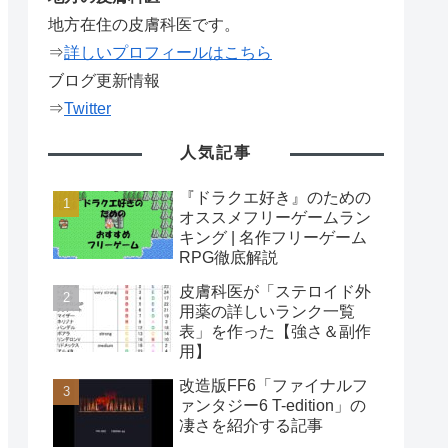
地方在住の皮膚科医です。
⇒
詳しいプロフィールはこちら
ブログ更新情報
⇒
Twitter
人気記事
『ドラクエ好き』のための
オススメフリーゲームラン
キング | 名作フリーゲーム
RPG徹底解説
皮膚科医が「ステロイド外
用薬の詳しいランク一覧
表」を作った【強さ＆副作
用】
改造版FF6「ファイナルフ
ァンタジー6 T-edition」の
凄さを紹介する記事