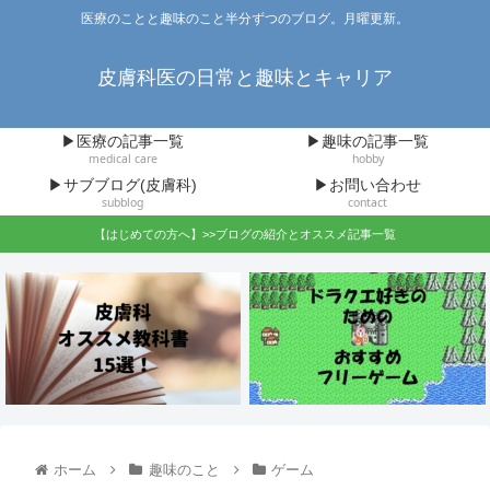
医療のことと趣味のこと半分ずつのブログ。月曜更新。
皮膚科医の日常と趣味とキャリア
▶医療の記事一覧
▶趣味の記事一覧
medical care
hobby
▶サブブログ(皮膚科)
▶お問い合わせ
subblog
contact
【はじめての方へ】>>ブログの紹介とオススメ記事一覧
ホーム
趣味のこと
ゲーム