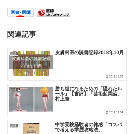
関連記事
皮膚科医の読書記録2018年10月
読書
2018.11.05
勝ち組になるための「隠れたル
読書
ール」【書評】「芸術起業論」
村上隆
2017.12.04
中学受験経験者の雑感「コスパ
読書
で考える学歴攻略法」