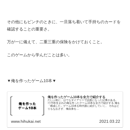
その他にもピンチのときに、一旦落ち着いて手持ちのカードを
確認することの重要さ。
万が一に備えて、二重三重の保険をかけておくこと。
このゲームから学んだことは多い。
▼俺を作ったゲーム10本▼
俺を作ったゲーム10本を全力で紹介する
だいぶ前に、はてなダイアリーで話題になった記事がある。
>>75年生まれの俺を作ったゲーム10本を全力で紹介する 俺を
「構成した」ゲーム10本を時代順に紹介していく。 それはと
りもなおさず、俺自身を...
www.hihukai.net
2021.03.22