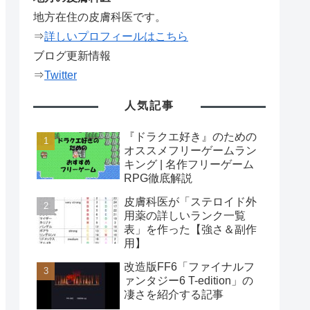
地方在住の皮膚科医です。
⇒
詳しいプロフィールはこちら
ブログ更新情報
⇒
Twitter
人気記事
『ドラクエ好き』のための
オススメフリーゲームラン
キング | 名作フリーゲーム
RPG徹底解説
皮膚科医が「ステロイド外
用薬の詳しいランク一覧
表」を作った【強さ＆副作
用】
改造版FF6「ファイナルフ
ァンタジー6 T-edition」の
凄さを紹介する記事