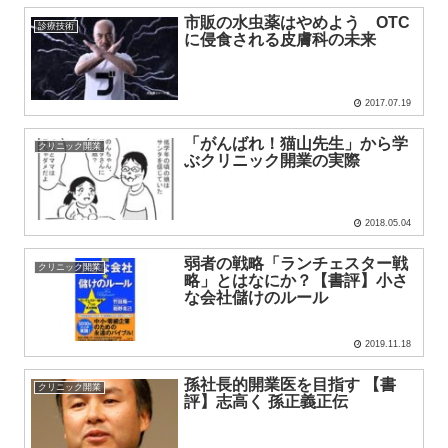
市販の水虫薬はやめよう OTC
診療技術
に侵食される皮膚科の未来
2017.07.19
「がんばれ！猫山先生」から学
クリニック開業
ぶクリニック開業の実際
2018.05.04
弱者の戦略「ランチェスター戦
クリニック開業
略」とはなにか？【書評】小さ
な会社儲けのルール
2019.11.18
孫社長的開業医を目指す 【書
クリニック開業
評】志高く 孫正義正伝