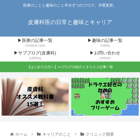
医療のことと趣味のこと半分ずつのブログ。月曜更新。
皮膚科医の日常と趣味とキャリア
▶医療の記事一覧
▶趣味の記事一覧
medical care
hobby
▶サブブログ(皮膚科)
▶お問い合わせ
subblog
contact
【はじめての方へ】>>ブログの紹介とオススメ記事一覧
ホーム
キャリアのこと
クリニック開業