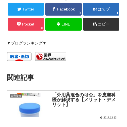
Twitter
Facebook
はてブ
0
1
Pocket
LINE
コピー
0
▼ブログランキング▼
関連記事
「外用薬混合の可否」を皮膚科
診療技術
医が解説する【メリット・デメ
リット】
2017.12.13