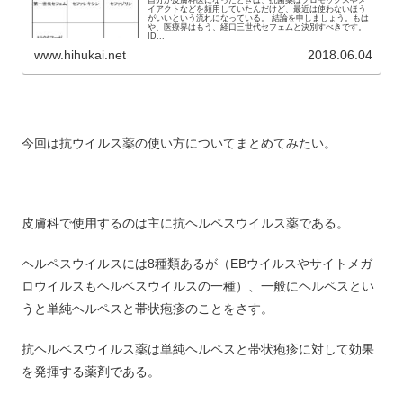
自分が皮膚科医になったときは、抗菌薬はフロモックスやメ
イアクトなどを頻用していたんだけど、最近は使わないほう
がいいという流れになっている。 結論を申しましょう。もは
や、医療界はもう、経口三世代セフェムと決別すべきです。
ID...
www.hihukai.net
2018.06.04
今回は抗ウイルス薬の使い方についてまとめてみたい。
皮膚科で使用するのは主に抗ヘルペスウイルス薬である。
ヘルペスウイルスには8種類あるが（EBウイルスやサイトメガ
ロウイルスもヘルペスウイルスの一種）、一般にヘルペスとい
うと単純ヘルペスと帯状疱疹のことをさす。
抗ヘルペスウイルス薬は単純ヘルペスと帯状疱疹に対して効果
を発揮する薬剤である。