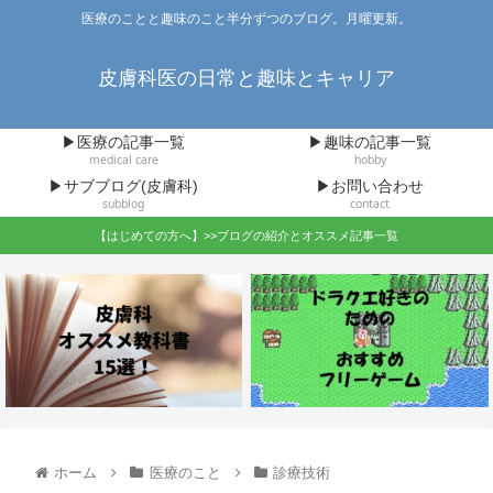
医療のことと趣味のこと半分ずつのブログ。月曜更新。
皮膚科医の日常と趣味とキャリア
▶医療の記事一覧
▶趣味の記事一覧
medical care
hobby
▶サブブログ(皮膚科)
▶お問い合わせ
subblog
contact
【はじめての方へ】>>ブログの紹介とオススメ記事一覧
ホーム
医療のこと
診療技術