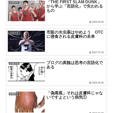
「THE FIRST SLAM DUNK」
診療技術
から学ぶ「言語化」で失われる
もの
2024.03.04
市販の水虫薬はやめよう OTC
診療技術
に侵食される皮膚科の未来
2017.07.19
ブログの真髄は思考の言語化で
診療技術
ある
2023.04.03
「偽痛風」それは皮膚科じゃな
診療技術
いですよという病気①