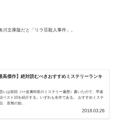
角川文庫版だと「リラ荘殺人事件」。
だ最高傑作】絶対読むべきおすすめミステリーランキ
思いは前回（>>皮膚科医のミステリー遍歴）書いたので、早速
説ベスト10を紹介する。いずれも名作である。 おすすめミステ
1位 首無の如...
2018.03.26