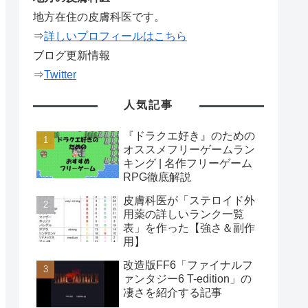
地方在住の皮膚科医です。
⇒
詳しいプロフィールはこちら
ブログ更新情報
⇒
Twitter
人気記事
『ドラクエ好き』のための
オススメフリーゲームラン
キング | 名作フリーゲーム
RPG徹底解説
皮膚科医が「ステロイド外
用薬の詳しいランク一覧
表」を作った【強さ＆副作
用】
改造版FF6「ファイナルフ
ァンタジー6 T-edition」の
凄さを紹介する記事