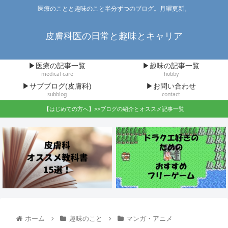
医療のことと趣味のこと半分ずつのブログ。月曜更新。
皮膚科医の日常と趣味とキャリア
▶医療の記事一覧
▶趣味の記事一覧
medical care
hobby
▶サブブログ(皮膚科)
▶お問い合わせ
subblog
contact
【はじめての方へ】>>ブログの紹介とオススメ記事一覧
ホーム
趣味のこと
マンガ・アニメ