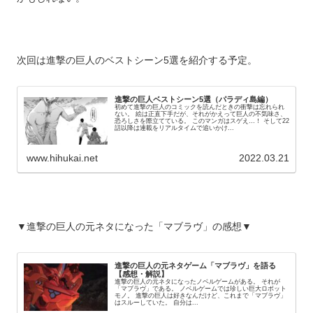
次回は進撃の巨人のベストシーン5選を紹介する予定。
進撃の巨人ベストシーン5選（パラディ島編）
初めて進撃の巨人のコミックを読んだときの衝撃は忘れられ
ない。 絵は正直下手だが、それがかえって巨人の不気味さ、
恐ろしさを際立てている。 このマンガはスゲえ…！ そして22
話以降は連載をリアルタイムで追いかけ...
www.hihukai.net
2022.03.21
▼進撃の巨人の元ネタになった「マブラヴ」の感想▼
進撃の巨人の元ネタゲーム「マブラヴ」を語る
【感想・解説】
進撃の巨人の元ネタになったノベルゲームがある。 それが
「マブラヴ」である。 ノベルゲームでは珍しい巨大ロボット
モノ。 進撃の巨人は好きなんだけど、これまで「マブラヴ」
はスルーしていた。 自分は...