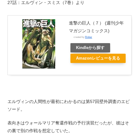
27話：エルヴィン・スミス（7巻）より
進撃の巨人（７） (週刊少年
マガジンコミックス)
created by
Rinker
Kindleから探す
Amazonレビューを見る
エルヴィンの人間性が最初にわかるのは第57回壁外調査のエピ
ソード。
表向きはウォールマリア奪還作戦の予行演習だったが、彼はそ
の裏で別の作戦を想定していた。