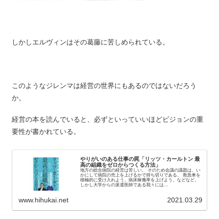
しかしエルヴィンはその葛藤に苦しめられている。
このようなジレンマは経営の世界にもあるのではないだろう
か。
経営の本を読んでいると、必ずといっていいほどビジョンの重
要性が書かれている。
やりがいのある仕事の罠「リッツ・カールトン 最
高の組織をゼロからつくる方法」
地方の総合病院の経営は苦しい。 そのため会議の議題は、い
かにして病院の売上を上げるかで持ち切りである。 救急車を
積極的に受け入れよう。病床稼働率を上げよう。などなど。
しかし大学からの派遣医師である我々には...
www.hihukai.net
2021.03.29