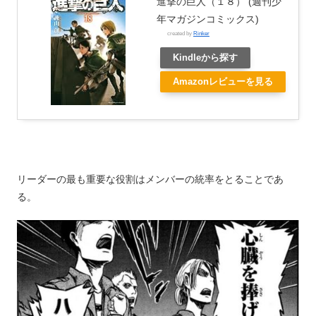
進撃の巨人（１８） (週刊少
年マガジンコミックス)
created by
Rinker
Kindleから探す
Amazonレビューを見る
リーダーの最も重要な役割はメンバーの統率をとることであ
る。