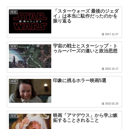
「スターウォーズ 最後のジェダ
映画
イ」は本当に駄作だったのかを
振り返る
2017.12.27
宇宙の戦士とスターシップ・ト
映画
ゥルーパーズの違いと政治思想
2022.10.17
印象に残るホラー映画5選
映画
2023.02.20
映画「アマデウス」から学ぶ嫉
映画
妬することされること