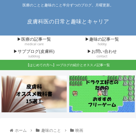
医療のことと趣味のこと半分ずつのブログ。月曜更新。
皮膚科医の日常と趣味とキャリア
▶医療の記事一覧
▶趣味の記事一覧
medical care
hobby
▶サブブログ(皮膚科)
▶お問い合わせ
subblog
contact
【はじめての方へ】>>ブログの紹介とオススメ記事一覧
ホーム
趣味のこと
映画