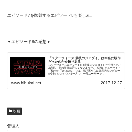
エピソード7を踏襲するエピソード8も楽しみ。
▼エピソード8の感想▼
「スターウォーズ 最後のジェダイ」は本当に駄作
だったのかを振り返る
スターウォーズエピソード8（最後のジェダイ）が公開されて
2週間。 巷の評価は芳しくないようだ。 映画レビューサイト
「Rotten Tomatoes」では、批評家からは好意的なレビュー
が93％となっている一方で、一般ユーザーで...
www.hihukai.net
2017.12.27
映画
管理人